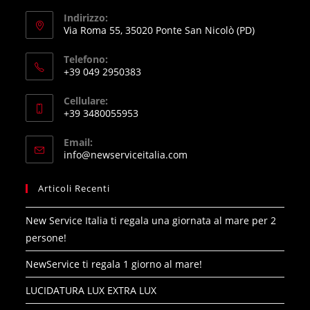
Indirizzo:
Via Roma 55, 35020 Ponte San Nicolò (PD)
Telefono:
+39 049 2950383
Opens
Cellulare:
in
+39 3480055953
your
Opens
application
Email:
in
Opens
info@newserviceitalia.com
your
in
your
application
Articoli Recenti
application
New Service Italia ti regala una giornata al mare per 2
persone!
NewService ti regala 1 giorno al mare!
LUCIDATURA LUX EXTRA LUX