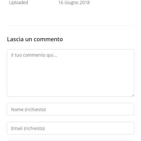
Uploaded
16 Giugno 2018
Lascia un commento
Commento
Inserisci
il
tuo
Inserisci
nome
il
o