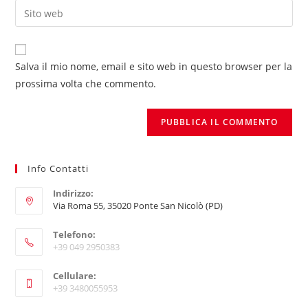
tuo
Inserisci
nome
indirizzo
l'URL
utente
email
del
per
per
sito
commentare
Salva il mio nome, email e sito web in questo browser per la
commentare
web
prossima volta che commento.
(facoltativo)
Info Contatti
Indirizzo:
Via Roma 55, 35020 Ponte San Nicolò (PD)
Telefono:
+39 049 2950383
Opens
Cellulare:
in
+39 3480055953
your
Opens