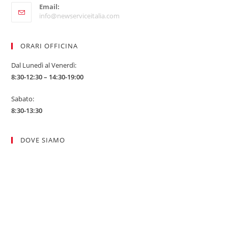
application
Email:
in
Opens
info@newserviceitalia.com
your
in
your
application
application
ORARI OFFICINA
Dal Lunedì al Venerdì:
8:30-12:30 – 14:30-19:00
Sabato:
8:30-13:30
DOVE SIAMO