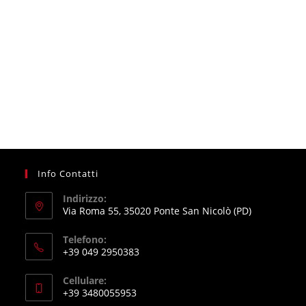
Info Contatti
Indirizzo:
Via Roma 55, 35020 Ponte San Nicolò (PD)
Telefono:
+39 049 2950383
Opens
Cellulare:
in
+39 3480055953
your