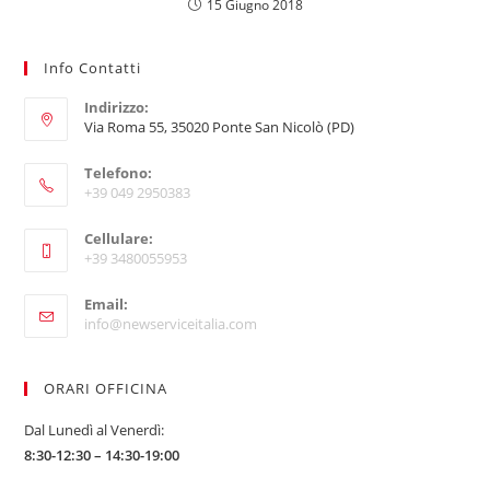
15 Giugno 2018
Info Contatti
Indirizzo:
Via Roma 55, 35020 Ponte San Nicolò (PD)
Telefono:
+39 049 2950383
Opens
Cellulare:
in
+39 3480055953
your
Opens
application
Email:
in
Opens
info@newserviceitalia.com
your
in
your
application
application
ORARI OFFICINA
Dal Lunedì al Venerdì:
8:30-12:30 – 14:30-19:00