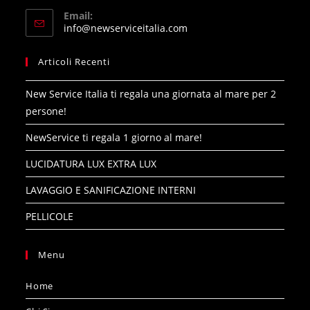
Opens
application
Email:
in
Opens
info@newserviceitalia.com
your
in
your
application
Articoli Recenti
application
New Service Italia ti regala una giornata al mare per 2
persone!
NewService ti regala 1 giorno al mare!
LUCIDATURA LUX EXTRA LUX
LAVAGGIO E SANIFICAZIONE INTERNI
PELLICOLE
Menu
Home