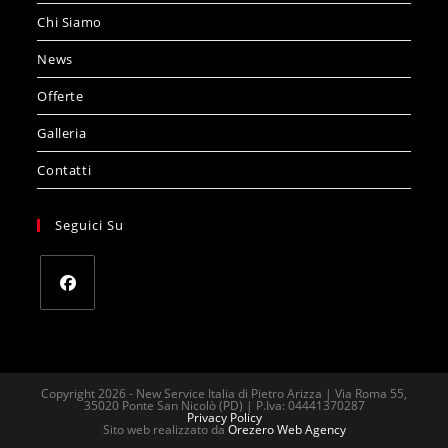
Chi Siamo
News
Offerte
Galleria
Contatti
Seguici Su
Opens
in
a
Copyright 2026 - New Service Italia di Pietro Arizza | Via Roma 55,
new
35020 Ponte San Nicolò (PD) | P.Iva: 04441370287
Privacy Policy
tab
Sito web realizzato da
Orezero Web Agency