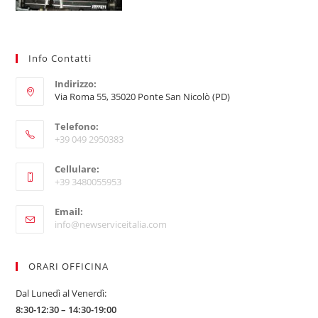
Info Contatti
Indirizzo:
Via Roma 55, 35020 Ponte San Nicolò (PD)
Telefono:
+39 049 2950383
Opens
Cellulare:
in
+39 3480055953
your
Opens
application
Email:
in
Opens
info@newserviceitalia.com
your
in
your
application
application
ORARI OFFICINA
Dal Lunedì al Venerdì:
8:30-12:30 – 14:30-19:00