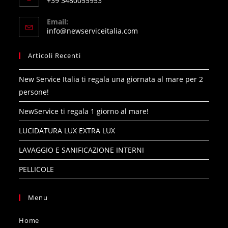
+39 3480055953
your
Opens
application
Email:
in
Opens
info@newserviceitalia.com
your
in
your
application
Articoli Recenti
application
New Service Italia ti regala una giornata al mare per 2
persone!
NewService ti regala 1 giorno al mare!
LUCIDATURA LUX EXTRA LUX
LAVAGGIO E SANIFICAZIONE INTERNI
PELLICOLE
Menu
Home